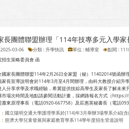
家長團體聯盟辦理「114年技專多元入學家
2025-03-06
分類 : 升學快訊
單位 : 輔導室
點閱 : 111
院招生策略委員會 函
國家長團體聯盟114年2月26日全家盟（秘）11402014號函辦
揭家長宣導說明會於114年3月至4月間辦理，由科大教授介紹
達人分享求學及求職經驗，希冀提供技綜高學生及家長了解未來
市場次時間及地點請參閱活動計畫，採網路報名方式（https://re
蕭東原理事長（電話0920-667758）及莊惠英秘書長（電話0935-
國立陽明交通大學護理學系於(114)年3月舉辦3場學系介紹(含
則：
慈濟大學兒童發展與家庭教育學系114學年度招生管道說明
則：