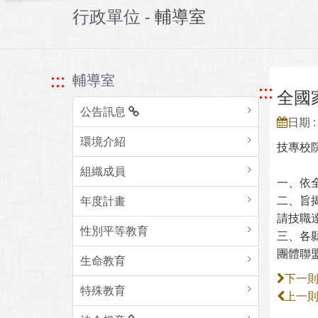
行政單位 -
輔導室
:::
輔導室
:::
全國
公告訊息
日期 : 
環境介紹
技專校
組織成員
一、依全
二、旨
年度計畫
請技職
性別平等教育
三、各縣
團體聯盟
生命教育
下一
特殊教育
上一