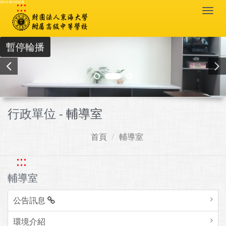
:::
跳到主要內容區塊
Togg
navi
暫停輪播
行政單位 -
輔導室
首頁
輔導室
:::
輔導室
公告訊息
環境介紹