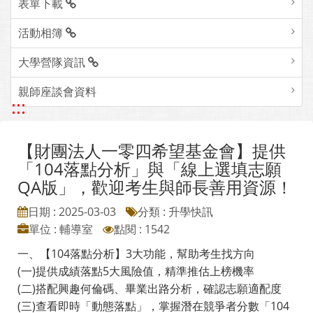
表單下載
活動相簿
大學營隊資訊
親師座談會資料
:::
【財團法人一零四希望基金會】提供
「104落點分析」與「線上選填志願
QA版」，歡迎考生與師長善用資源！
日期 : 2025-03-03
分類 : 升學快訊
單位 : 輔導室
點閱 : 1542
一、【104落點分析】3大功能，幫助考生找方向
(一)提供成績落點5大風險值，精準推估上榜機率
(二)搭配興趣何倫碼、畢業出路分析，確認志願適配度
(三)查看即時「動態落點」，掌握潛在競爭者分數「104