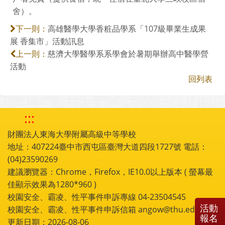
舍）。
高雄醫學大學香粧品學系「107級畢業生成果
下一則：
展 香集市」活動訊息
慈濟大學醫學系系學會於暑期舉辦高中醫學營
上一則：
活動
回列表
:::
財團法人東海大學附屬高級中等學校
地址：407224臺中市西屯區臺灣大道四段1727號 電話：
(04)23590269
建議瀏覽器：Chrome，Firefox，IE10.0以上版本 ( 螢幕最
佳顯示效果為1280*960 )
校園安全、霸凌、性平事件申訴專線 04-23504545
活動
校園安全、霸凌、性平事件申訴信箱 angow@thu.edu.tw
報名
更新日期：2026-08-06