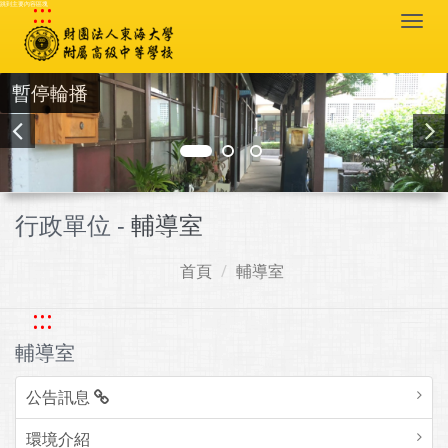
:::
跳到主要內容區塊
Togg
navi
暫停輪播
行政單位 -
輔導室
首頁
輔導室
:::
輔導室
公告訊息
環境介紹