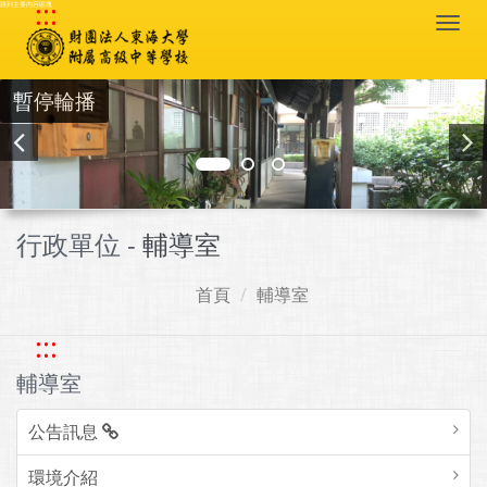
:::
跳到主要內容區塊
Togg
navi
暫停輪播
行政單位 -
輔導室
首頁
輔導室
:::
輔導室
公告訊息
環境介紹