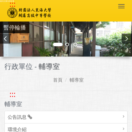
:::
跳到主要內容區塊
Togg
navi
暫停輪播
行政單位 -
輔導室
首頁
輔導室
:::
輔導室
公告訊息
環境介紹