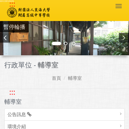
:::
跳到主要內容區塊
Togg
navi
暫停輪播
行政單位 -
輔導室
首頁
輔導室
:::
輔導室
公告訊息
環境介紹