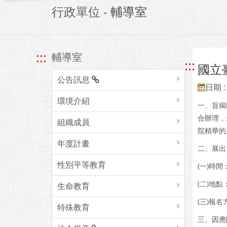
行政單位 -
輔導室
:::
輔導室
:::
國立
公告訊息
日期 : 
環境介紹
一、旨揭
合辦理，
組織成員
院精華的
年度計畫
二、展出
性別平等教育
(一)時間
(二)地
生命教育
(三)報名
特殊教育
三、因應