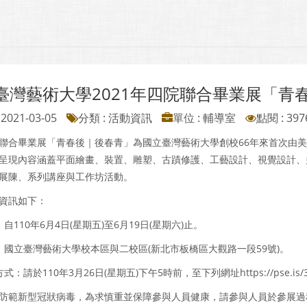
臺灣藝術大學2021年四院聯合畢業展「青
2021-03-05
分類 : 活動資訊
單位 : 輔導室
點閱 : 397
聯合畢業展「青春後｜後春青」為國立臺灣藝術大學創校66年來首次由
呈現內容涵蓋平面繪畫、裝置、雕塑、古蹟修護、工藝設計、視覺設計、
展陳、系列講座與工作坊活動。
資訊如下：
：自110年6月4日(星期五)至6月19日(星期六)止。
點：國立臺灣藝術大學校本區與二校區(新北市板橋區大觀路一段59號)。
方式：請於110年3月26日(星期五)下午5時前，至下列網址https://pse.is/
防範新型冠狀病毒，為求慎重並保障參與人員健康，請參與人員於參展過