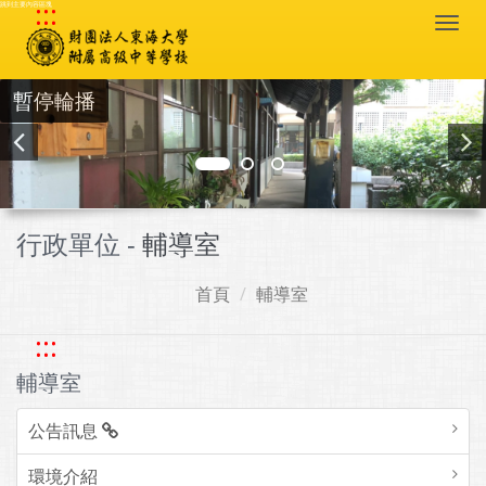
:::
跳到主要內容區塊
Togg
navi
暫停輪播
行政單位 -
輔導室
首頁
輔導室
:::
輔導室
公告訊息
環境介紹