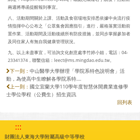
兩週將專函提醒報到事宜。
八、活動期間關於上課、活動及食宿場地安排悉依據中央流行疫
情指揮中心公布之「公眾集會因應指引」進行，嚴格落實活動前
置作業、活動期間及活動後續所有防疫措施，並同步掌握參加者
及同住家人有無自我健康管理狀況。
九、以上未盡事宜，可洽詢文化創意處李竹婷小姐，電話：04-
23341374，聯繫信箱：leect@ms.mingdao.edu.tw。
中山醫學大學辦理「學院系特色說明會」活
下一則：
動，為使高中生瞭解各學院系特....
國立宜蘭大學110學年度智慧休閒農業進修學
上一則：
士學位學程（公費生）招生資訊
回列表
:::
財團法人東海大學附屬高級中等學校