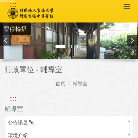
:::
跳到主要內容區塊
Togg
navi
暫停輪播
行政單位 -
輔導室
首頁
輔導室
:::
輔導室
公告訊息
環境介紹