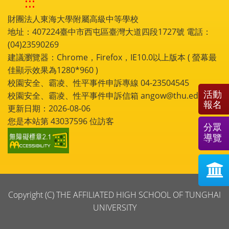
:::
財團法人東海大學附屬高級中等學校
地址：407224臺中市西屯區臺灣大道四段1727號 電話：
(04)23590269
建議瀏覽器：Chrome，Firefox，IE10.0以上版本 ( 螢幕最
佳顯示效果為1280*960 )
校園安全、霸凌、性平事件申訴專線 04-23504545
活動
校園安全、霸凌、性平事件申訴信箱 angow@thu.edu.tw
報名
更新日期：2026-08-06
您是本站第
43037596
位訪客
分眾
導覽
Copyright (C) THE AFFILIATED HIGH SCHOOL OF TUNGHAI
UNIVERSITY