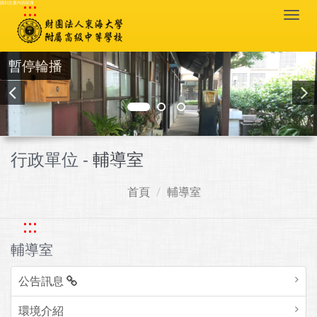
:::
跳到主要內容區塊
Togg
navi
暫停輪播
行政單位 -
輔導室
首頁
輔導室
:::
輔導室
公告訊息
環境介紹