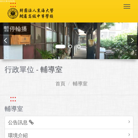
:::
跳到主要內容區塊
Togg
navi
暫停輪播
行政單位 -
輔導室
首頁
輔導室
:::
輔導室
公告訊息
環境介紹