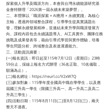
探索個人升學及職涯方向，本會與台灣永續能源研究基
金會特辦理「2026第一屆永續未來築夢營」。
二、本營隊以「職涯探索 × AI應用 × 永續實踐」為核心
主軸，透過跨領域整合課程，引導學生從真實議題出
發，理解永續發展精神，並連結未來升學與職涯發展方
向。課程內容包含永續議題導入、AI工具實作、團隊任務
挑戰及成果發表等，藉由引導式學習與實作體驗，培養
學生問題分析、跨域整合及表達溝通能力。
三、活動資訊摘要：
(一)報名資訊：即日起至115年7月12日（星期日）23時
59分止，採線上報名方式辦理（36名正取、10名備取，
額滿為止）。
(二)報名網址：https://reurl.cc/V2xW7Q
(三)參加對象：115學年度全國高中職在學學生，以及應
屆國三升高一學生（限國三升高一、高一升高二及高二
升高三學生）。
(四)活動日期：115年8月11日(二)至8月12日(三)，兩天
整天不過夜。