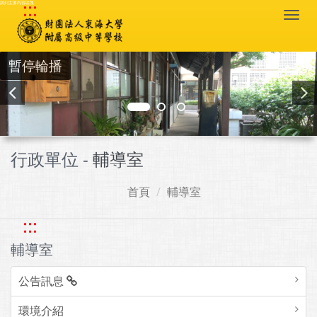
:::
跳到主要內容區塊
Togg
navi
暫停輪播
行政單位 -
輔導室
首頁
輔導室
:::
輔導室
公告訊息
環境介紹