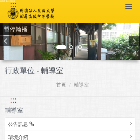
:::
跳到主要內容區塊
Togg
navi
暫停輪播
行政單位 -
輔導室
首頁
輔導室
:::
輔導室
公告訊息
環境介紹