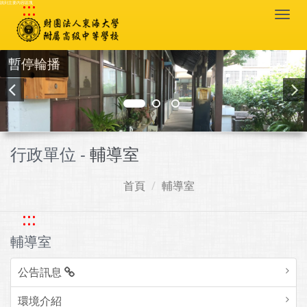
:::
跳到主要內容區塊
Togg
navi
暫停輪播
行政單位 -
輔導室
首頁
輔導室
:::
輔導室
公告訊息
環境介紹