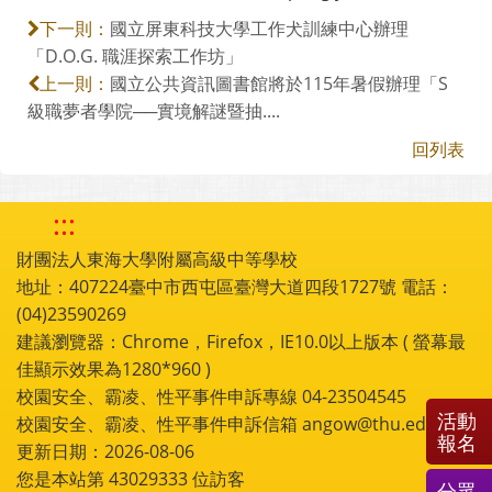
國立屏東科技大學工作犬訓練中心辦理
下一則：
「D.O.G. 職涯探索工作坊」
國立公共資訊圖書館將於115年暑假辦理「S
上一則：
級職夢者學院──實境解謎暨抽....
回列表
:::
財團法人東海大學附屬高級中等學校
地址：407224臺中市西屯區臺灣大道四段1727號 電話：
(04)23590269
建議瀏覽器：Chrome，Firefox，IE10.0以上版本 ( 螢幕最
佳顯示效果為1280*960 )
校園安全、霸凌、性平事件申訴專線 04-23504545
活動
校園安全、霸凌、性平事件申訴信箱 angow@thu.edu.tw
報名
更新日期：2026-08-06
您是本站第
43029333
位訪客
分眾