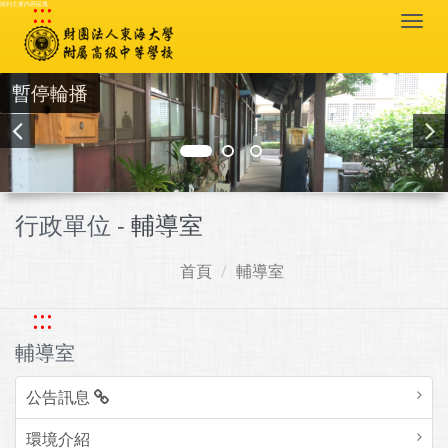
:::
跳到主要內容區塊
Togg
navi
暫停輪播
行政單位 -
輔導室
首頁
輔導室
:::
輔導室
公告訊息
環境介紹