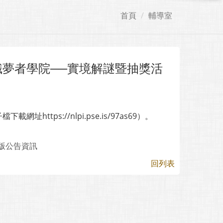
首頁
輔導室
職夢者學院──實境解謎暨抽獎活
tps://nlpi.pse.is/97as69）。
版公告資訊
回列表