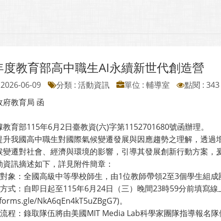
5年度教育部高中職生AI永續新世代創造營
2026-06-09
分類 : 活動資訊
單位 : 輔導室
點閱 : 343
政府教育局 函
教育部115年6月2日臺教資(六)字第1152701680號函辦理。
提升我國高中職生對國際氣候變遷發展與因應趨勢之理解，透過
候變遷對社會、經濟與環境的影響，引導其發展創新行動方案，
動資訊摘述如下，詳見附件簡章：
招募對象：全國高級中等學校師生，由1位教師帶領2至3個學生組
名方式：自即日起至115年6月24日（三）晚間23時59分前填寫
//forms.gle/NkA6qEn4kT5uZBgG7)。
動流程：錄取隊伍將由美國MIT Media Lab科學家團隊指導報