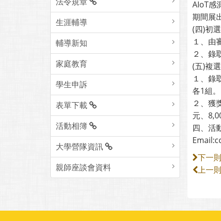
法令規章
AIo
期間展
生涯輔導
(四)初
１、由
輔導新知
２、錄
家庭教育
(五)複
１、錄
學生申訴
各1組。
２、獲
表單下載
元、8,0
活動相簿
四、活動
Email:
大學營隊資訊
下一
親師座談會資料
上一