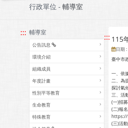
行政單位 -
輔導室
:::
輔導室
:::
11
公告訊息
日期 : 
環境介紹
臺中市
組織成員
一、依據
二、為
年度計畫
探討氣
性別平等教育
三、活
(一)
生命教育
(二)報
https:
特殊教育
(三)活