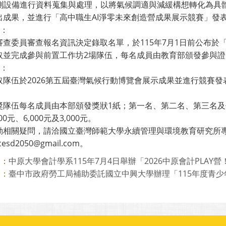
T感測設備進行資料蒐集與處理，以將氣候調適與減緩構想轉化為具
出成果，並進行「高中職生AI淨零未來創造營成果展示競賽」發
選：
審查委員審查報名資訊決定錄取名單，於115年7月1日前公布於
取並完成參與前置工作坊2場隊伍，每名成員由教育部頒發參與證
選：
取隊伍於2026第五屆臺灣氣候行動博覽會展示成果並進行競賽發
獎隊伍每名成員由本部頒發獎狀1紙；第一名、第二名、第三名及佳
00元、6,000元及3,000元。
相關疑問，請洽國立臺灣師範大學永續管理與環境教育研究所專任助理
ccesd2050@gmail.com。
中原大學會計學系115年7月4日舉辦「2026中原會計PLAY營
則：
臺中市政府勞工局補助委託國立中興大學辦理「115年度青少年職
則：