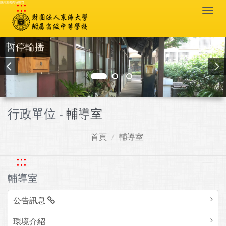
:::
跳到主要內容區塊
Togg
navi
暫停輪播
行政單位 -
輔導室
首頁
輔導室
:::
輔導室
公告訊息
環境介紹