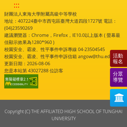
:::
財團法人東海大學附屬高級中等學校
地址：407224臺中市西屯區臺灣大道四段1727號 電話：
(04)23590269
建議瀏覽器：Chrome，Firefox，IE10.0以上版本 ( 螢幕最
佳顯示效果為1280*960 )
校園安全、霸凌、性平事件申訴專線 04-23504545
活動
校園安全、霸凌、性平事件申訴信箱 angow@thu.edu.tw
報名
更新日期：2026-08-06
您是本站第
43027288
位訪客
分眾
導覽
Copyright (C) THE AFFILIATED HIGH SCHOOL OF TUNGHAI
UNIVERSITY