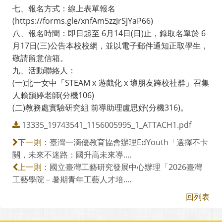
七、報名方式：線上表單報名
(https://forms.gle/xnfAm5zzJrSjYaP66)
八、報名時間：即日起至 6月14日(日)止，錄取名單於 6
月17日(三)公告本校校網，並以電子郵件通知正取學生，
敬請留意信箱。
九、活動聯絡人：
(一)北一女中「STEAM x 遊戲化 x 壞朋友跨校社群」召集
人賴韻婷老師(分機106)
(二)教務處實驗研究組 前導助理盧思妤(分機316)。
13335_19743541_1156005995_1_ATTACH1.pdf
臺灣一滴優教育協會辦理EdYouth「選擇不卡
下一則：
關，未來不迷路：國升高未來導....
國立臺灣工藝研究發展中心辦理「2026臺灣
上一則：
工藝學院－暑期青年工藝人才培....
回列表