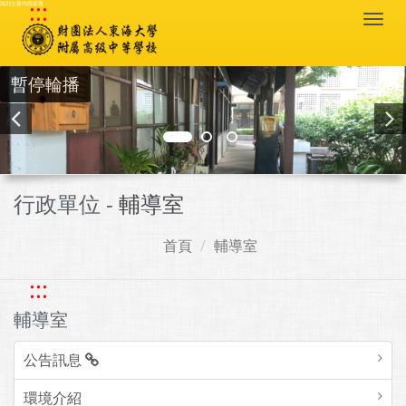
:::
跳到主要內容區塊
Togg
navi
暫停輪播
行政單位 -
輔導室
首頁
輔導室
:::
輔導室
公告訊息
環境介紹