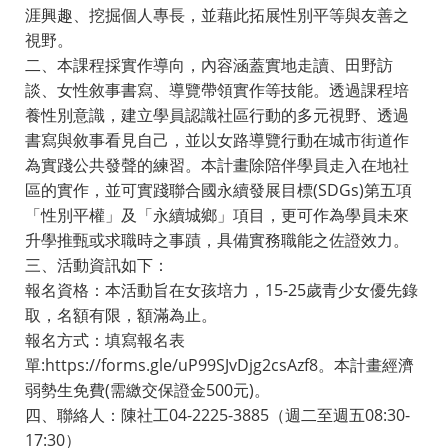
涯興趣、挖掘個人專長，並藉此拓展性別平等與友善之
視野。
二、本課程採實作導向，內容涵蓋實地走讀、田野訪
談、女性敘事書寫、導覽帶領實作等技能。透過課程培
養性別意識，建立學員認識社區行動的多元視野、透過
書寫與敘事看見自己，並以女路導覽行動在城市街道作
為實踐公共發聲的練習。本計畫除陪伴學員走入在地社
區的實作，並可實踐聯合國永續發展目標(SDGs)第五項
「性別平權」及「永續城鄉」項目，更可作為學員未來
升學推甄或求職時之事蹟，具備實務職能之佐證效力。
三、活動資訊如下：
報名資格：本活動旨在女孩培力，15-25歲青少女優先錄
取，名額有限，額滿為止。
報名方式：填寫報名表
單:https://forms.gle/uP99SJvDjg2csAzf8。本計畫經濟
弱勢生免費(需繳交保證金500元)。
四、聯絡人：陳社工04-2225-3885（週二至週五08:30-
17:30）