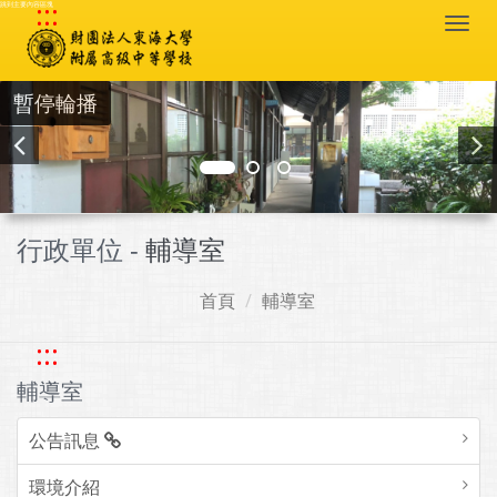
:::
跳到主要內容區塊
Togg
navi
暫停輪播
行政單位 -
輔導室
首頁
輔導室
:::
輔導室
公告訊息
環境介紹