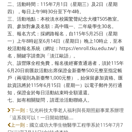
二、活動時間：115年7月1日（星期三）及2日（星期
四），每日上午9時30分至下午4時。
三、活動地點：本校淡水校園驚聲紀念大樓T505教室。
四、參加對象及名額：高中職一、二年級學生30名。
五、報名方式：採網路報名，自115年5月25日（星期
一）上午8時起至6月14日（星期日）晚上10時止，至本
校活動報名系統（網址：https://enroll.tku.edu.tw/）報
名，關鍵字請查詢「淡江歐語」。
六、該營隊全程免費，報名後經審查通過者，須於115年
6月20日前匯款活動出席保證金新臺幣500元整至指定帳
戶（兩場則為新臺幣1,000元整），始保留參加資格。匯
款資訊將於115年6月15日（星期一）以電子郵件另行通
知，保證金於每日活動結束時全額退還。
七、如有相關疑問，請逕洽活動聯絡人。
弘光科技大學老人福利與長期照顧事業系辦理
下一則：
「這系我可以！一日開箱體驗....
國立成功大學生物醫學工程學系於115年7月7
上一則：