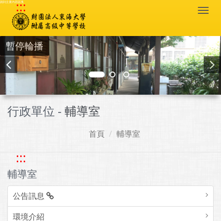
:::
跳到主要內容區塊
Togg
navi
暫停輪播
行政單位 -
輔導室
首頁
輔導室
:::
輔導室
公告訊息
環境介紹