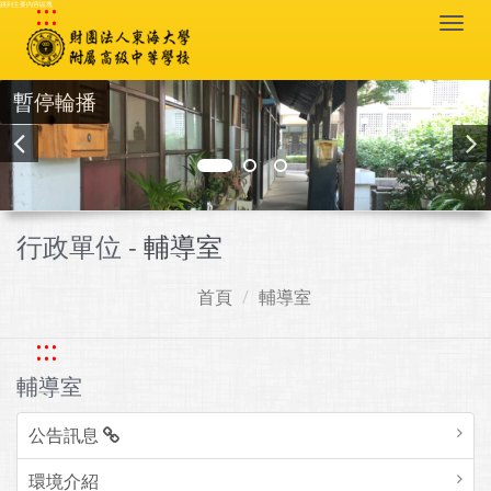
:::
跳到主要內容區塊
Togg
navi
暫停輪播
行政單位 -
輔導室
首頁
輔導室
:::
輔導室
公告訊息
環境介紹