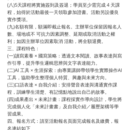
(八)5天課程將實施簽到及簽退；學員至少需完成 4 天課
程，始得於活動最後一天領取參加證書。活動另設優良
實作獎項。
(九)名額有限，額滿即截止報名。主辦單位保留因報名人
數、場地或不 可抗力因素調整、延期或取消活動之權
利；如因主辦單位因素取消 活動，將全額退費。
三、課程特色：
(一)讀寫素養 × 國寫策略：透過文本閱讀、故事表達與寫
作引導，提升學生邏輯思辨與文字表達能力。
(二)AI 工具 × 生涯探索：由專業講師帶領學生實際操作AI
工具，協助學生整理個人特質、興趣與未來方向。
(三)口語表達 × 自我介紹：安排聲音表達與溝通實作課
程，訓練學生清楚、有記憶點地說出自己的故事。
(四)成果產出 × 未來計畫：課程採實作導向設計，學生將
完成個人化「未來計畫書」及自我介紹／履歷架構等學
習成果。
四、報名方式：請至活動報名頁面完成報名及繳費，報
名連結如下