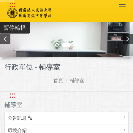
:::
跳到主要內容區塊
Togg
navi
暫停輪播
行政單位 -
輔導室
首頁
輔導室
:::
輔導室
公告訊息
環境介紹