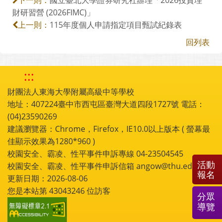
下一則：
財研習營 (2026FIMC)」
115年度個人申請指定項目甄試紀錄表
上一則：
回列表
:::
財團法人東海大學附屬高級中等學校
地址：407224臺中市西屯區臺灣大道四段1727號 電話：
(04)23590269
建議瀏覽器：Chrome，Firefox，IE10.0以上版本 ( 螢幕最
佳顯示效果為1280*960 )
校園安全、霸凌、性平事件申訴專線 04-23504545
活動
校園安全、霸凌、性平事件申訴信箱 angow@thu.edu.tw
報名
更新日期：2026-08-06
您是本站第
43043246
位訪客
分眾
導覽