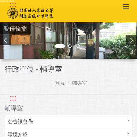
:::
跳到主要內容區塊
Togg
navi
暫停輪播
行政單位 -
輔導室
首頁
輔導室
:::
輔導室
公告訊息
環境介紹