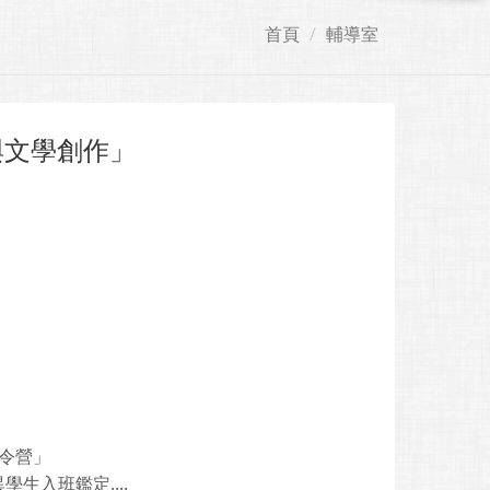
首頁
輔導室
與文學創作」
夏令營」
生入班鑑定....