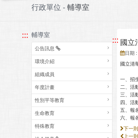
行政單位 -
輔導室
:::
輔導室
:::
國立
公告訊息
日期 : 
環境介紹
國立清華
組織成員
一、招
二、活動
年度計畫
三、活
性別平等教育
四、活
五、報
生命教育
六、報名連
特殊教育
下一
上一