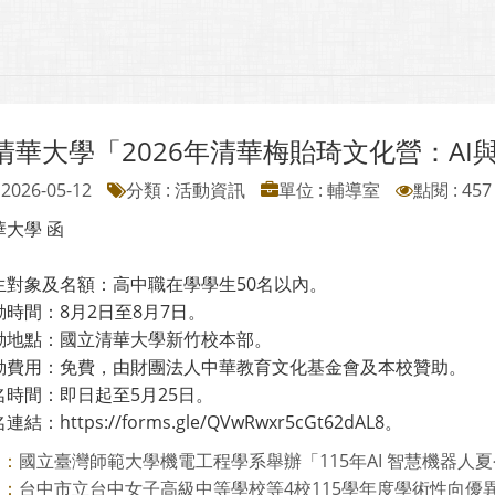
清華大學「2026年清華梅貽琦文化營：AI
2026-05-12
分類 : 活動資訊
單位 : 輔導室
點閱 : 457
大學 函
生對象及名額：高中職在學學生50名以內。
時間：8月2日至8月7日。
動地點：國立清華大學新竹校本部。
動費用：免費，由財團法人中華教育文化基金會及本校贊助。
名時間：即日起至5月25日。
結：https://forms.gle/QVwRwxr5cGt62dAL8。
國立臺灣師範大學機電工程學系舉辦「115年AI 智慧機器人
則：
台中市立台中女子高級中等學校等4校115學年度學術性向優異學
則：