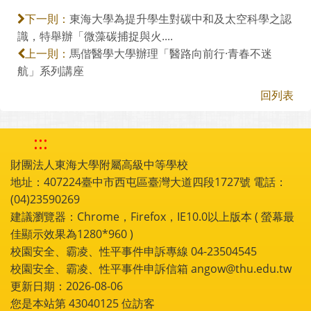
東海大學為提升學生對碳中和及太空科學之認
下一則：
識，特舉辦「微藻碳捕捉與火....
馬偕醫學大學辦理「醫路向前行·青春不迷
上一則：
航」系列講座
回列表
:::
財團法人東海大學附屬高級中等學校
地址：407224臺中市西屯區臺灣大道四段1727號 電話：
(04)23590269
建議瀏覽器：Chrome，Firefox，IE10.0以上版本 ( 螢幕最
佳顯示效果為1280*960 )
校園安全、霸凌、性平事件申訴專線 04-23504545
校園安全、霸凌、性平事件申訴信箱 angow@thu.edu.tw
更新日期：2026-08-06
您是本站第
43040125
位訪客