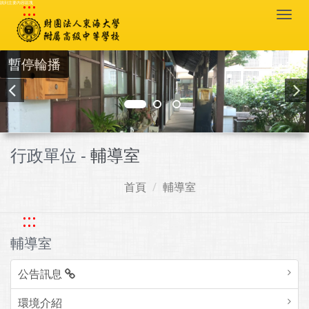
:::
跳到主要內容區塊
Togg
navi
暫停輪播
行政單位 -
輔導室
首頁
輔導室
:::
輔導室
公告訊息
環境介紹