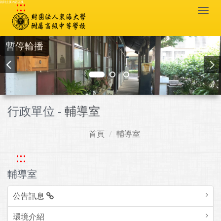
:::
跳到主要內容區塊
Togg
navi
暫停輪播
行政單位 -
輔導室
首頁
輔導室
:::
輔導室
公告訊息
環境介紹