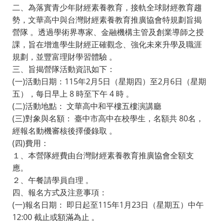
二、為落實青少年財經素養教育，接軌全球財經教育趨
勢，文華高中與台灣財經素養教育推廣協會特規劃旨揭
營隊 。透過學術界專家、金融機構主管及創業導師之授
課，旨在增進學生財經正確觀念、強化未來升學及職涯
規劃，並豐富理財學習體驗 。
三、旨揭營隊活動資訊如下：
(一)活動日期：115年2月5日（星期四）至2月6日（星期
五），每日早上 8 時至下午 4 時 。
(二)活動地點： 文華高中和平樓五樓演講廳
(三)對象與名額： 臺中市高中在校學生，名額共 80名，
經報名動機審核後擇優錄取 。
(四)費用：
１、本營隊經費由台灣財經素養教育推廣協會全額支
應。
２、午餐請學員自理 。
四、報名方式及注意事項：
(一)報名日期： 即日起至115年1月23日（星期五）中午
12:00 截止或額滿為止 。