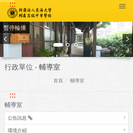
:::
跳到主要內容區塊
Togg
navi
暫停輪播
行政單位 -
輔導室
首頁
輔導室
:::
輔導室
公告訊息
環境介紹