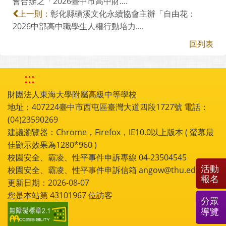
會合辦之「2026臺中市高中財....
彰化縣磺溪文化永續協會主辦「自由花：
上一則：
2026中部高中職學生人權行動培力....
回列表
:::
財團法人東海大學附屬高級中等學校
地址：407224臺中市西屯區臺灣大道四段1727號 電話：
(04)23590269
建議瀏覽器：Chrome，Firefox，IE10.0以上版本 ( 螢幕最
佳顯示效果為1280*960 )
校園安全、霸凌、性平事件申訴專線 04-23504545
活動
校園安全、霸凌、性平事件申訴信箱 angow@thu.edu.tw
報名
更新日期：2026-08-07
您是本站第
43101967
位訪客
分眾
導覽