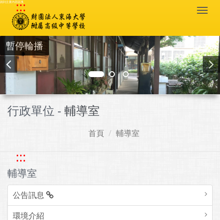
:::
跳到主要內容區塊
Togg
navi
暫停輪播
行政單位 -
輔導室
首頁
輔導室
:::
輔導室
公告訊息
環境介紹