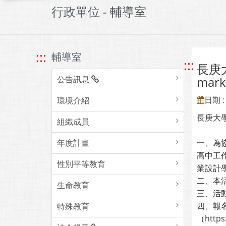
行政單位 -
輔導室
:::
輔導室
:::
長庚大
公告訊息
mar
日期 : 
環境介紹
長庚大學
組織成員
年度計畫
一、為協
高中工
性別平等教育
業設計
二、本
生命教育
三、活
四、報名
特殊教育
（https