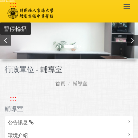
:::
跳到主要內容區塊
Togg
navi
暫停輪播
行政單位 -
輔導室
首頁
輔導室
:::
輔導室
公告訊息
環境介紹