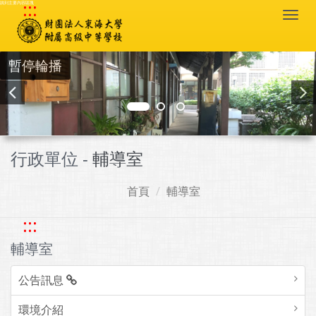
:::
跳到主要內容區塊
Togg
navi
暫停輪播
行政單位 -
輔導室
首頁
輔導室
:::
輔導室
公告訊息
環境介紹