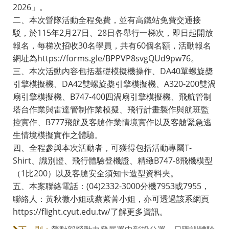
2026」。
二、本次營隊活動全程免費，並有高鐵站免費交通接
駁，於115年2月27日、28日各舉行一梯次，即日起開放
報名，每梯次招收30名學員，共有60個名額，活動報名
網址為https://forms.gle/BPPVP8svgQUd9pw76。
三、本次活動內容包括基礎模擬機操作、DA40單螺旋槳
引擎模擬機、DA42雙螺旋槳引擎模擬機、A320-200雙渦
扇引擎模擬機、B747-400四渦扇引擎模擬機、飛航管制
塔台作業與雷達管制作業模擬、飛行計畫製作與航班監
控實作、B777飛航及客艙作業情境實作以及客艙緊急逃
生情境模擬實作之體驗。
四、全程參與本次活動者，可獲得包括活動專屬T-
Shirt、識別證、飛行體驗登機證、精緻B747-8飛機模型
（1比200）以及客艙安全須知卡造型資料夾。
五、本案聯絡電話：(04)2332-3000分機7953或7955，
聯絡人：黃秋微小姐或蔡紫菁小姐，亦可透過該系網頁
https://flight.cyut.edu.tw/了解更多資訊。