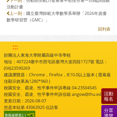
勞動部勞動力發展署中彰投分署一日職訓體驗
下一則：
活動計畫
國立臺灣師範大學數學系舉辦「2026年資優
上一則：
數學研習營（GMC）」
回列表
:::
財團法人東海大學附屬高級中等學校
地址：407224臺中市西屯區臺灣大道四段1727號 電話：
(04)23590269
建議瀏覽器：Chrome，Firefox，IE10.0以上版本 ( 螢幕最
佳顯示效果為1280*960 )
校園安全、霸凌、性平事件申訴專線 04-23504545
活動
校園安全、霸凌、性平事件申訴信箱 angow@thu.edu.tw
報名
更新日期：2026-08-07
您是本站第
43063925
位訪客
分眾
導覽