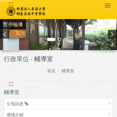
:::
跳到主要內容區塊
Togg
navi
暫停輪播
行政單位 -
輔導室
首頁
輔導室
:::
輔導室
公告訊息
環境介紹