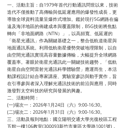
一、活動主旨：自1979年首代行動通訊問世以來，技術
迭代不僅推動了高傳輸與低延遲應用的爆發性成長，更
導致全球資料流量呈爆炸式增加。鑑於現行5G網路在偏
遠及海洋地區的佈建成本與覆蓋限制，B5G技術將焦點
轉向「非地面網路（NTN）」，以高頻寬、低延遲的
「衛星光通訊」作為關鍵基礎之一，整合低軌道衛星與
地面通訊系統。利用低軌衛星優勢突破地理限制，以自
由空間光通訊實現高容量數據傳輸，大幅提升全球網路
覆蓋率。著眼於衛星光通訊此一關鍵技術趨勢，「低軌
衛星自由空間雷射光通訊科學體驗營」應運而生，本活
動課程設計結合專家講座、實驗室參訪與動手實作，旨
在引導參與者深入理解光通訊技術的前沿與應用，同時
激發對太空科技的研究與發展的興趣。
二、活動時間：
(一)場次一：2026年1月24日（六）9:00-16:30。
(二)場次二：2026年1月31日（六）9:00-16:30。
三、活動及報到地點：國立陽明交通大學光復校區工程
五館一樓106教室(300093新竹市東區大學路1001號)，