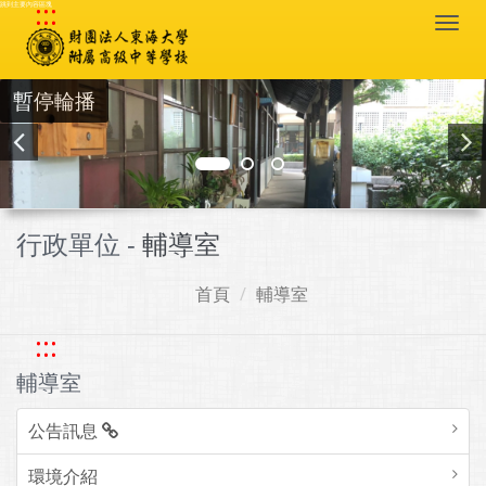
:::
跳到主要內容區塊
Togg
navi
暫停輪播
行政單位 -
輔導室
首頁
輔導室
:::
輔導室
公告訊息
環境介紹