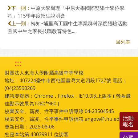
中原大學辦理「中原大學國際雙學士學位學
下一則：
程」115學年度招生說明會
轉知~埔里高工國中生專業群科深度體驗活動
上一則：
暨國中生之家長技職教育特色....
回列表
:::
財團法人東海大學附屬高級中等學校
地址：407224臺中市西屯區臺灣大道四段1727號 電話：
(04)23590269
建議瀏覽器：Chrome，Firefox，IE10.0以上版本 ( 螢幕最
佳顯示效果為1280*960 )
校園安全、霸凌、性平事件申訴專線 04-23504545
活動
校園安全、霸凌、性平事件申訴信箱 angow@thu.edu.tw
報名
更新日期：2026-08-06
您是本站第
43039911
位訪客
分眾