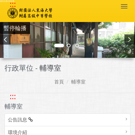
:::
跳到主要內容區塊
Togg
navi
暫停輪播
行政單位 -
輔導室
首頁
輔導室
:::
輔導室
公告訊息
環境介紹