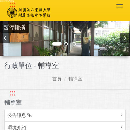
:::
跳到主要內容區塊
Togg
navi
暫停輪播
行政單位 -
輔導室
首頁
輔導室
:::
輔導室
公告訊息
環境介紹