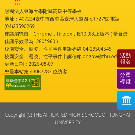
:::
財團法人東海大學附屬高級中等學校
地址：407224臺中市西屯區臺灣大道四段1727號 電話：
(04)23590269
建議瀏覽器：Chrome，Firefox，IE10.0以上版本 ( 螢幕最
佳顯示效果為1280*960 )
校園安全、霸凌、性平事件申訴專線 04-23504545
活動
校園安全、霸凌、性平事件申訴信箱 angow@thu.edu.tw
報名
更新日期：2026-08-07
您是本站第
43067283
位訪客
分眾
導覽
Copyright (C) THE AFFILIATED HIGH SCHOOL OF TUNGHAI
UNIVERSITY