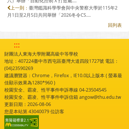
六）舉辦「自動化控制 X 打造屬....
臺灣鑑識科學學會與中央警察大學於115年2
上一則：
月1日至2月5日共同舉辦「2026冬令CS....
回列表
:::
財團法人東海大學附屬高級中等學校
地址：407224臺中市西屯區臺灣大道四段1727號 電話：
(04)23590269
建議瀏覽器：Chrome，Firefox，IE10.0以上版本 ( 螢幕最
佳顯示效果為1280*960 )
校園安全、霸凌、性平事件申訴專線 04-23504545
校園安全、霸凌、性平事件申訴信箱 angow@thu.edu.tw
更新日期：2026-08-06
您是本站第
43040079
位訪客