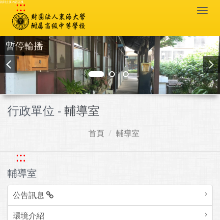
:::
跳到主要內容區塊
Togg
navi
暫停輪播
行政單位 -
輔導室
首頁
輔導室
:::
輔導室
公告訊息
環境介紹