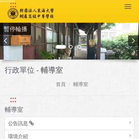
:::
跳到主要內容區塊
Togg
navi
暫停輪播
行政單位 -
輔導室
首頁
輔導室
:::
輔導室
公告訊息
環境介紹