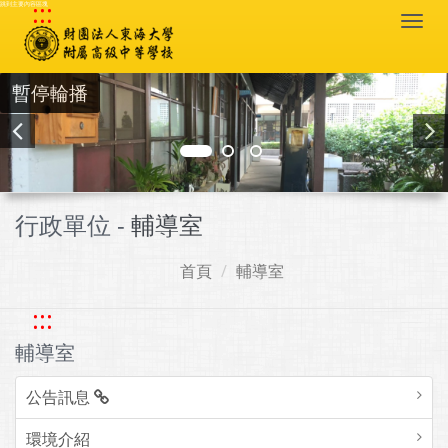
:::
跳到主要內容區塊
Togg
navi
暫停輪播
行政單位 -
輔導室
首頁
輔導室
:::
輔導室
公告訊息
環境介紹