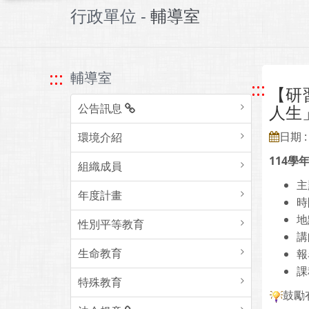
行政單位 -
輔導室
:::
輔導室
:::
【研
公告訊息
人生
日期 : 
環境介紹
114
組織成員
主
年度計畫
時
地
性別平等教育
講
生命教育
報
課
特殊教育
鼓勵