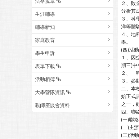
法令規章
２、敗
分析其
生涯輔導
３、科
洋等體
輔導新知
４、地
家庭教育
學。
(四)活
學生申訴
１、因
期三)
表單下載
２、「
活動相簿
３、參
二、本
大學營隊資訊
始正式
之一，
親師座談會資料
四、聯
(一)聯絡
(二)
(三)活動