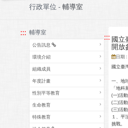
行政單位 -
輔導室
:::
輔導室
:::
國立臺
公告訊息
開放
日期 : 
環境介紹
國立臺
組織成員
年度計畫
一、地球
「地科
性別平等教育
(一)活
(二)
生命教育
(三)活
１、平
特殊教育
挑戰。