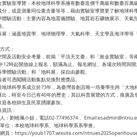
金實驗室導覽：本校地球科學系擁有數臺造價千萬級和數臺百萬
成分，或是測量同位素含量等等，藉由實驗室導覽更了解地球科
學體驗活動：主要內容為地震儀體驗、地質岩石礦物展示、天氣
驗。
科展：涵蓋地質學、地球物理學、大氣科學、天文學及海洋學等
動方式：
空間及活動安全考量，前揭「平頂天文臺」和「敗金實驗室」等兩項導
中午12時起開放線上報名，額滿為止。報名網址、各場次時間與
科學體驗活動」和「地科展」採自由參觀。
觀者可憑闖關活動集點兌換對應獎品。
校地球科學系成立於73年，為臺灣首創且唯一培養學生跨「大地
展出，時至今日已有40年的歷史，其以科普展覽的方式，推廣及
歡迎各校師生及民眾踴躍參加。
絡資訊：
人：劉曉珮小姐，電話02-77496374 、Email:esadmin@ntnu.e
主辦單位：本校地球科學系、地球科學系系學會。
網頁：https://youb1707.wixsite.com/ntnues202