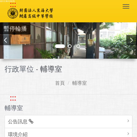
:::
跳到主要內容區塊
Togg
navi
暫停輪播
行政單位 -
輔導室
首頁
輔導室
:::
輔導室
公告訊息
環境介紹