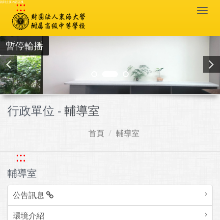
:::
跳到主要內容區塊
Togg
navi
暫停輪播
行政單位 -
輔導室
首頁
輔導室
:::
輔導室
公告訊息
環境介紹