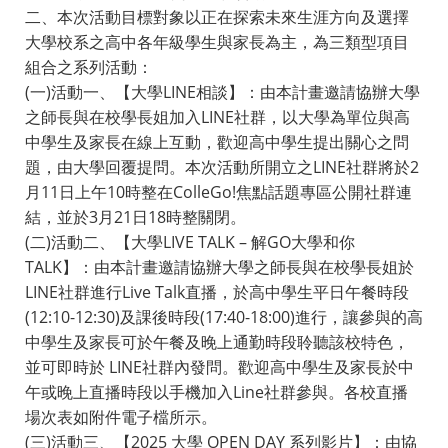
二、本次活動目標對象以正在探索未來生涯方向及選擇
大學校系之高中各年級學生與家長為主，為三類型項目
組合之系列活動：
(一)活動一、【大學LINE相談】：由本計畫邀請協辦大學
之師長與在校學長姐加入LINE社群，以大學為單位與高
中學生及家長在線上互動，歡迎高中學生提出關心之問
題，由大學回覆提問。本次活動所開立之LINE社群將於2
月11日上午10時整在ColleGo!焦點話題專區公開社群連
結，並於3月21日18時整關閉。
(二)活動二、【大學LIVE TALK – 解GO大學和你
TALK】：由本計畫邀請協辦大學之師長與在校學長姐於
LINE社群進行Live Talk直播，於高中學生平日午餐時段
(12:10-12:30)及課後時段(17:40-18:00)進行，讓參與的高
中學生及家長可於午餐及晚上通勤時段聆聽該校特色，
並可即時於 LINE社群內發問。歡迎高中學生及家長於中
午或晚上直播時段以手機加入Line社群參與。各校直播
場次表如附件電子檔所示。
(三)活動三、【2025 大學 OPEN DAY 系列影片】：由協