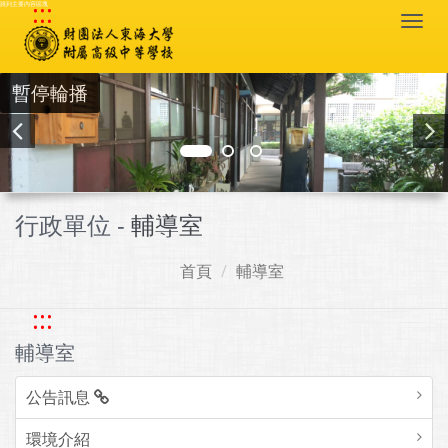
:::
跳到主要內容區塊
Togg
navi
暫停輪播
行政單位 -
輔導室
首頁
輔導室
:::
輔導室
公告訊息
環境介紹