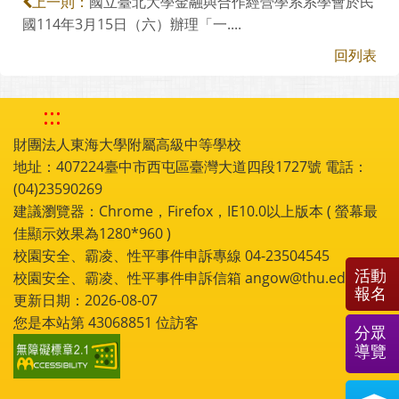
國立臺北大學金融與合作經營學系系學會於民
上一則：
國114年3月15日（六）辦理「一....
回列表
:::
財團法人東海大學附屬高級中等學校
地址：407224臺中市西屯區臺灣大道四段1727號 電話：
(04)23590269
建議瀏覽器：Chrome，Firefox，IE10.0以上版本 ( 螢幕最
佳顯示效果為1280*960 )
校園安全、霸凌、性平事件申訴專線 04-23504545
活動
校園安全、霸凌、性平事件申訴信箱 angow@thu.edu.tw
報名
更新日期：2026-08-07
您是本站第
43068851
位訪客
分眾
導覽