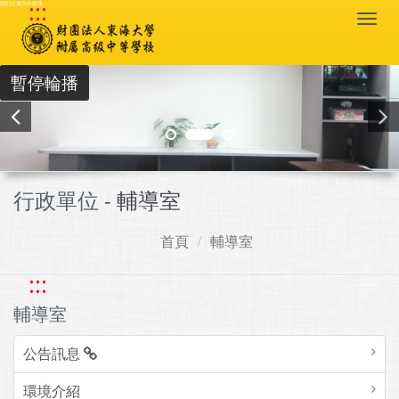
:::
跳到主要內容區塊
Togg
navi
暫停輪播
行政單位 -
輔導室
首頁
輔導室
:::
輔導室
公告訊息
環境介紹