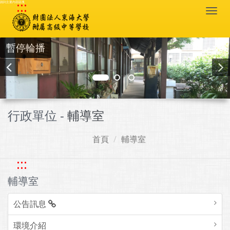
:::
跳到主要內容區塊
Togg
navi
暫停輪播
行政單位 -
輔導室
首頁
輔導室
:::
輔導室
公告訊息
環境介紹