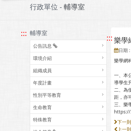
行政單位 -
輔導室
:::
輔導室
:::
樂學
公告訊息
日期 : 
環境介紹
樂學網
組織成員
一、本
導學生
年度計畫
二、為
性別平等教育
距，亦
三、樂學
生命教育
https:
特殊教育
下一
上一