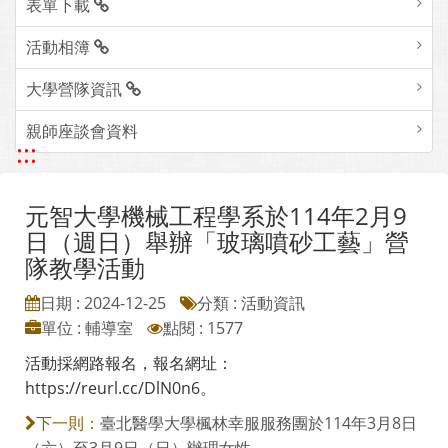
表單下載
活動相簿
大學營隊資訊
親師座談會資料
:::
元智大學機械工程學系於114年2月9
日（週日）舉辦「玻璃噴砂工藝」營
隊教學活動
日期 : 2024-12-25
分類 : 活動資訊
單位 : 輔導室
點閱 : 1577
活動採網路報名，報名網址：
https://reurl.cc/DlN0n6。
臺北醫學大學楓林幸服服務團於114年3月8日
下一則：
（六）至3月9日（日）辦理女性....