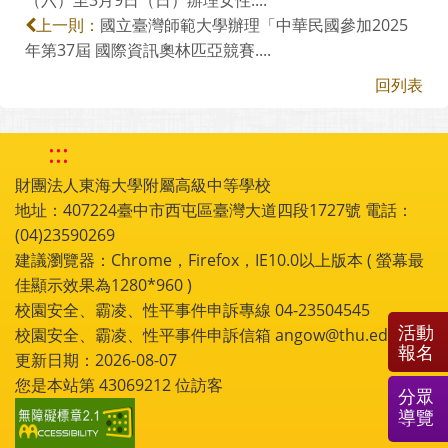
國立臺灣師範大學辦理「中華民國參加2025
上一則：
年第37屆 國際資訊奧林匹亞競賽....
回列表
:::
財團法人東海大學附屬高級中等學校
地址：407224臺中市西屯區臺灣大道四段1727號 電話：
(04)23590269
建議瀏覽器：Chrome，Firefox，IE10.0以上版本 ( 螢幕最
佳顯示效果為1280*960 )
校園安全、霸凌、性平事件申訴專線 04-23504545
活動
校園安全、霸凌、性平事件申訴信箱 angow@thu.edu.tw
報名
更新日期：2026-08-07
您是本站第
43069212
位訪客
分眾
導覽