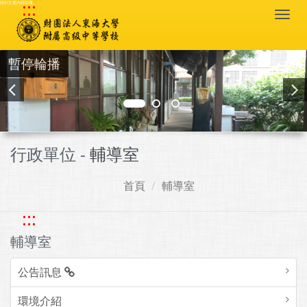
:::
跳到主要內容區塊
Togg
navi
暫停輪播
行政單位 -
輔導室
首頁
輔導室
:::
輔導室
公告訊息
環境介紹