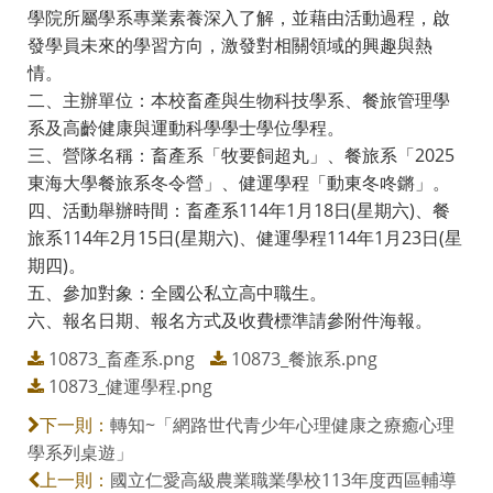
學院所屬學系專業素養深入了解，並藉由活動過程，啟
發學員未來的學習方向，激發對相關領域的興趣與熱
情。
二、主辦單位：本校畜產與生物科技學系、餐旅管理學
系及高齡健康與運動科學學士學位學程。
三、營隊名稱：畜產系「牧要飼超丸」、餐旅系「2025
東海大學餐旅系冬令營」、健運學程「動東冬咚鏘」。
四、活動舉辦時間：畜產系114年1月18日(星期六)、餐
旅系114年2月15日(星期六)、健運學程114年1月23日(星
期四)。
五、參加對象：全國公私立高中職生。
六、報名日期、報名方式及收費標準請參附件海報。
10873_畜產系.png
10873_餐旅系.png
10873_健運學程.png
轉知~「網路世代青少年心理健康之療癒心理
下一則：
學系列桌遊」
國立仁愛高級農業職業學校113年度西區輔導
上一則：