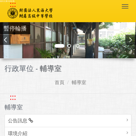
:::
跳到主要內容區塊
Togg
navi
暫停輪播
行政單位 -
輔導室
首頁
輔導室
:::
輔導室
公告訊息
環境介紹