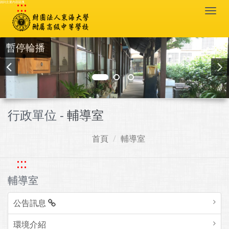
:::
跳到主要內容區塊
Togg
navi
暫停輪播
行政單位 -
輔導室
首頁
輔導室
:::
輔導室
公告訊息
環境介紹