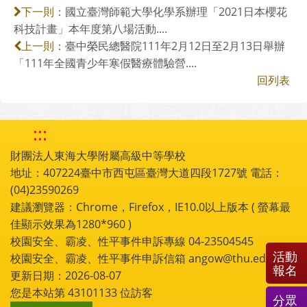
國立臺灣師範大學化學系辦理「2021日本櫻花
下一則：
科技計畫」本年度第八場活動....
臺中榮民總醫院111年2月12日至2月13日舉辦
上一則：
「111年全國青少年寒假醫療體驗營....
回列表
:::
財團法人東海大學附屬高級中等學校
地址：407224臺中市西屯區臺灣大道四段1727號 電話：
(04)23590269
建議瀏覽器：Chrome，Firefox，IE10.0以上版本 ( 螢幕最
佳顯示效果為1280*960 )
校園安全、霸凌、性平事件申訴專線 04-23504545
活動
校園安全、霸凌、性平事件申訴信箱 angow@thu.edu.tw
報名
更新日期：2026-08-07
您是本站第
43101133
位訪客
分眾